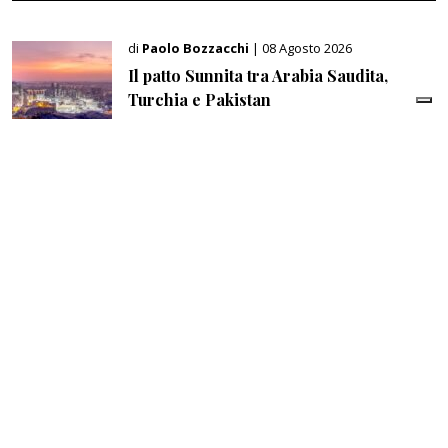
di
Paolo Bozzacchi
| 08 Agosto 2026
Il patto Sunnita tra Arabia Saudita,
Turchia e Pakistan
di
Gianni Pittella
| 08 Agosto 2026
Italia e Spagna: una crisi che l’Europa
non può permettersi
di
Paolo Bozzacchi
| 08 Agosto 2026
Chelsea, Tottenham e Manchester City:
so far le tre regine del mercato europeo