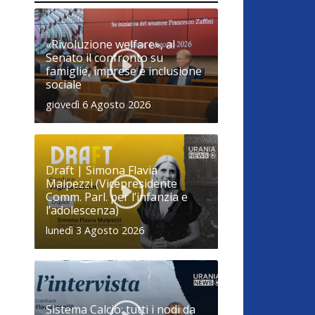
«Rivoluzione welfare», al
Senato il confronto su
famiglie, imprese e inclusione
sociale
giovedì 6 Agosto 2026
Draft | Simona Flavia
Malpezzi (Vicepresidente
Comm. Parl. per l’infanzia e
l’adolescenza)
lunedì 3 Agosto 2026
Sistema Calcio: tutti i nodi da