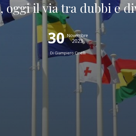
 oggi il via tra dubbi e di
30
Novembre
2023
Di
Giampiero Cinelli