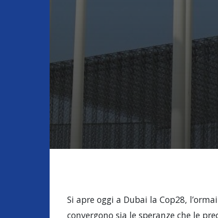
Si apre oggi a Dubai la Cop28, l’orma
convergono sia le speranze che le preo