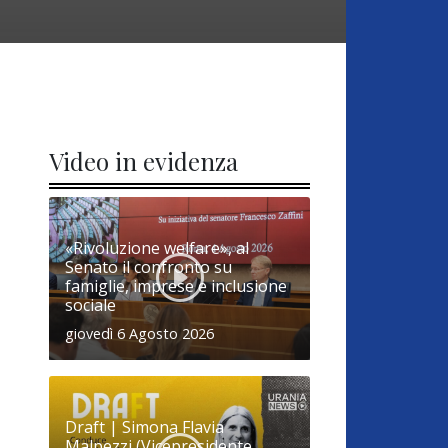
Video in evidenza
«Rivoluzione welfare», al
Senato il confronto su
famiglie, imprese e inclusione
sociale
giovedì 6 Agosto 2026
Draft | Simona Flavia
Malpezzi (Vicepresidente