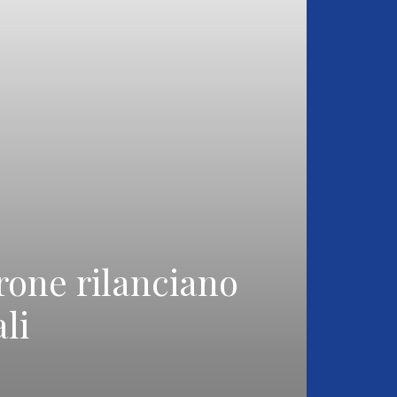
erone rilanciano
li