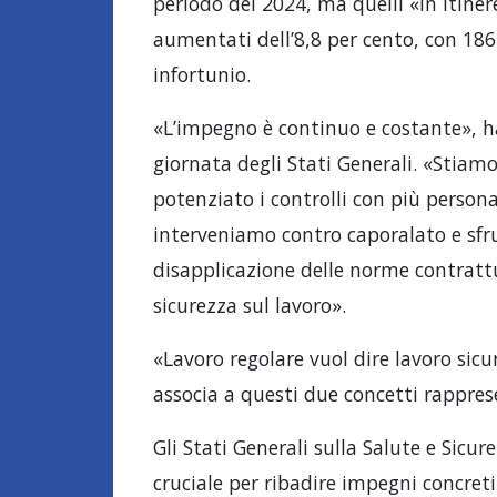
periodo del 2024, ma quelli «in itiner
aumentati dell’8,8 per cento, con 186
infortunio.
«L’impegno è continuo e costante», h
giornata degli Stati Generali. «Stia
potenziato i controlli con più personal
interveniamo contro caporalato e sfr
disapplicazione delle norme contrattua
sicurezza sul lavoro».
«Lavoro regolare vuol dire lavoro sicu
associa a questi due concetti rappres
Gli Stati Generali sulla Salute e Sicu
cruciale per ribadire impegni concreti 