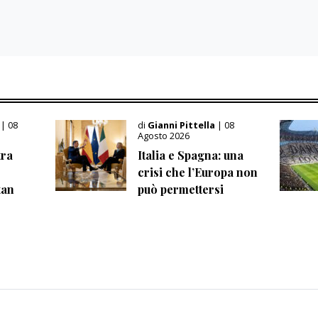
i
| 08
di
Gianni Pittella
| 08
Agosto 2026
tra
Italia e Spagna: una
crisi che l’Europa non
tan
può permettersi