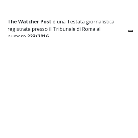
The Watcher Post
è una Testata giornalistica
registrata presso il Tribunale di Roma al
numero
223/2016
Iscrizione al ROC
40131
Editore:
URANIA MEDIA S.r.l.
Direttore responsabile:
Alessandro Caruso
Redazione:
Via dei Crociferi 41 - Roma
Privacy Policy
-
Cookie Policy
Link utili
HOME
CHI SIAMO