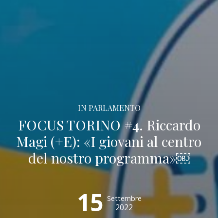
IN PARLAMENTO
FOCUS TORINO #4. Riccardo
Magi (+E): «I giovani al centro
del nostro programma»￼
15
Settembre
2022