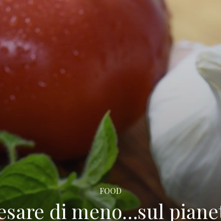
FOOD
esare di meno…sul piane