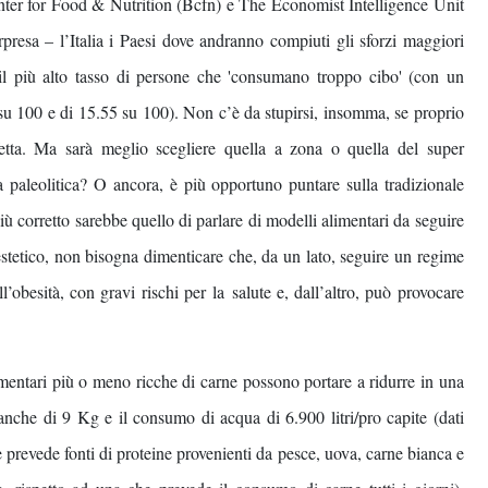
nter for Food & Nutrition (Bcfn) e The Economist Intelligence Unit
rpresa – l’Italia i Paesi dove andranno compiuti gli sforzi maggiori
 il più alto tasso di persone che 'consumano troppo cibo' (con un
su 100 e di 15.55 su 100). Non c’è da stupirsi, insomma, se proprio
rfetta. Ma sarà meglio scegliere quella a zona o quella del super
paleolitica? O ancora, è più opportuno puntare sulla tradizionale
ù corretto sarebbe quello di parlare di modelli alimentari da seguire
 estetico, non bisogna dimenticare che, da un lato, seguire un regime
l’obesità, con gravi rischi per la salute e, dall’altro, può provocare
ntari più o meno ricche di carne possono portare a ridurre in una
nche di 9 Kg e il consumo di acqua di 6.900 litri/pro capite (dati
e prevede fonti di proteine provenienti da pesce, uova, carne bianca e