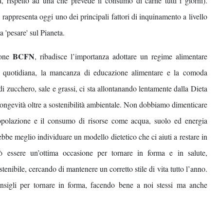
, rispetto ad una che prevede il consumo di carne tutti i giorni).
rappresenta oggi uno dei principali fattori di inquinamento a livello
 'pesare' sul Pianeta.
BCFN
ione
, ribadisce l’importanza adottare un regime alimentare
vita quotidiana, la mancanza di educazione alimentare e la comoda
 di zucchero, sale e grassi, ci sta allontanando lentamente dalla Dieta
 longevità oltre a sostenibilità ambientale. Non dobbiamo dimenticare
opolazione e il consumo di risorse come acqua, suolo ed energia
be meglio individuare un modello dietetico che ci aiuti a restare in
uò essere un’ottima occasione per tornare in forma e in salute,
tenibile, cercando di mantenere un corretto stile di vita tutto l’anno.
igli per tornare in forma, facendo bene a noi stessi ma anche