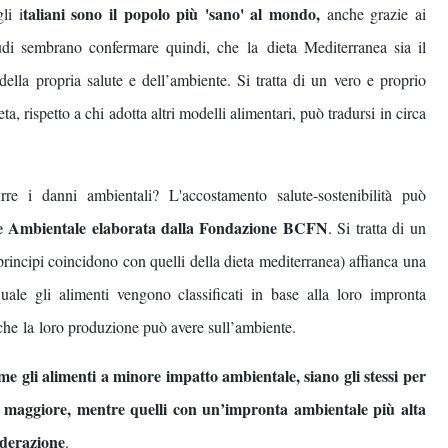
taliani sono il popolo più 'sano' al mondo,
li i
anche grazie ai
udi sembrano confermare quindi, che la dieta Mediterranea sia il
ella propria salute e dell’ambiente. Si tratta di un vero e proprio
ta, rispetto a chi adotta altri modelli alimentari, può tradursi in circa
re i danni ambientali? L'accostamento salute-sostenibilità può
e Ambientale elaborata dalla Fondazione BCFN
. Si tratta di un
principi coincidono con quelli della dieta mediterranea) affianca una
uale gli alimenti vengono classificati in base alla loro impronta
 che la loro produzione può avere sull’ambiente.
me gli alimenti a minore impatto ambientale, siano gli stessi per
mo maggiore, mentre quelli con un’impronta ambientale più alta
derazione
.