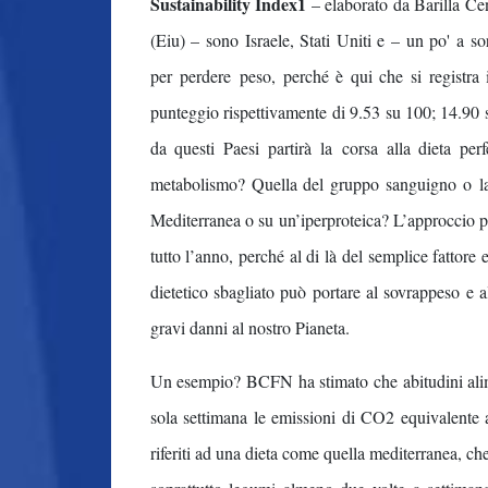
Sustainability Index1
– elaborato da Barilla Ce
(Eiu) – sono Israele, Stati Uniti e – un po' a so
per perdere peso, perché è qui che si registra
punteggio rispettivamente di 9.53 su 100; 14.90 
da questi Paesi partirà la corsa alla dieta pe
metabolismo? Quella del gruppo sanguigno o la 
Mediterranea o su un’iperproteica? L’approccio pi
tutto l’anno, perché al di là del semplice fattore
dietetico sbagliato può portare al sovrappeso e al
gravi danni al nostro Pianeta.
Un esempio? BCFN ha stimato che abitudini alime
sola settimana le emissioni di CO2 equivalente a
riferiti ad una dieta come quella mediterranea, ch