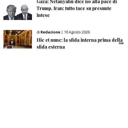
Gaza: Netanyahu dice no alla pace di
Trump. Iran: tutto tace su presunte
intese
di
Redazione
| 10 Agosto 2026
Hic et nunc: la sfida interna prima della
sfida esterna
di
Paolo Bozzacchi
| 08 Agosto 2026
Il patto Sunnita tra Arabia Saudita,
Turchia e Pakistan