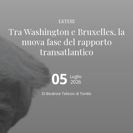
ESTERI
Tra Washington e Bruxelles, la
nuova fase del rapporto
transatlantico
05
Luglio
2026
Di
Beatrice Telesio di Toritto