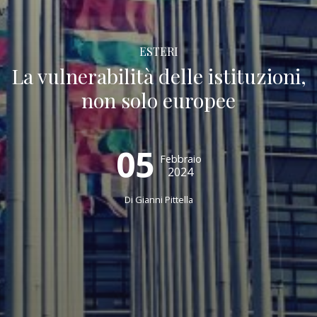
ESTERI
La vulnerabilità delle istituzioni,
non solo europee
05
Febbraio
2024
Di
Gianni Pittella