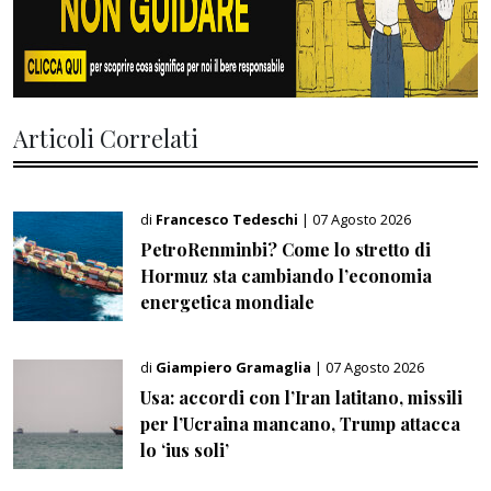
Articoli Correlati
di
Francesco Tedeschi
| 07 Agosto 2026
PetroRenminbi? Come lo stretto di
Hormuz sta cambiando l’economia
energetica mondiale
di
Giampiero Gramaglia
| 07 Agosto 2026
Usa: accordi con l’Iran latitano, missili
per l’Ucraina mancano, Trump attacca
lo ‘ius soli’