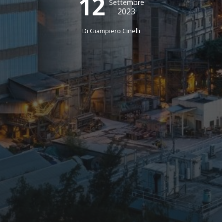
12
Settembre
2023
Di
Giampiero Cinelli