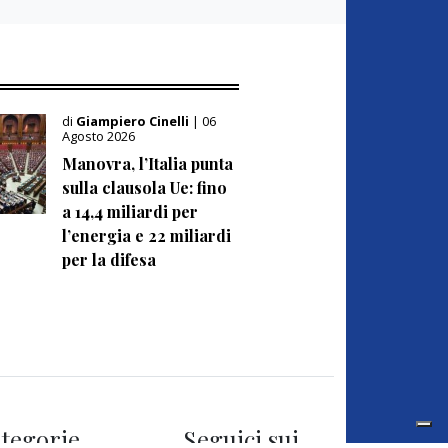
di
Giampiero Cinelli
| 06
Agosto 2026
Manovra, l’Italia punta
sulla clausola Ue: fino
a 14,4 miliardi per
l’energia e 22 miliardi
per la difesa
tegorie
Seguici sui