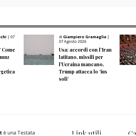
schi
| 07
di
Giampiero Gramaglia
|
07 Agosto 2026
? Come
Usa: accordi con l’Iran
ormuz
latitano, missili per
l’Ucraina mancano,
getica
Trump attacca lo ‘ius
soli’
Link utili
Ca
t
è una Testata