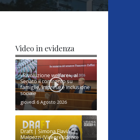
Video in evidenza
«Rivoluzione welfare», al
Senato il confronto su
famiglie, imprese e inclusione
sociale
giovedì 6 Agosto 2026
Draft | Simona Flavia
Malpezzi (Vicepresidente