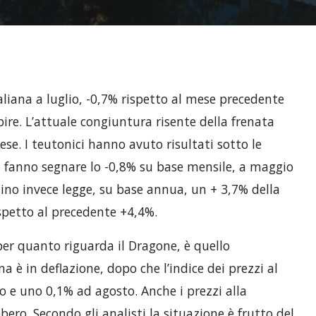
taliana a luglio, -0,7% rispetto al mese precedente
re. L’attuale congiuntura risente della frenata
se. I teutonici hanno avuto risultati sotto le
io fanno segnare lo -0,8% su base mensile, a maggio
hino invece legge, su base annua, un + 3,7% della
ispetto al precedente +4,4%.
 per quanto riguarda il Dragone, è quello
na è in deflazione, dopo che l’indice dei prezzi al
 e uno 0,1% ad agosto. Anche i prezzi alla
o. Secondo gli analisti la situazione è frutto del