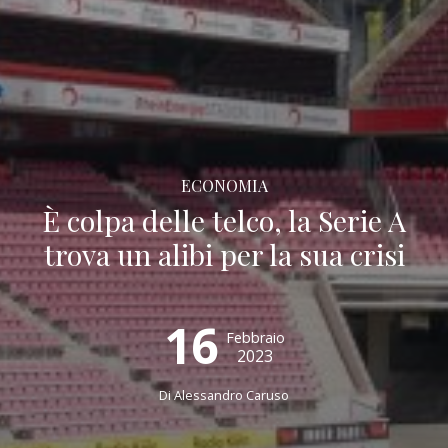
ECONOMIA
È colpa delle telco, la Serie A
trova un alibi per la sua crisi
16
Febbraio
2023
Di
Alessandro Caruso