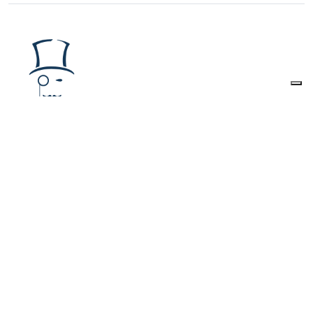
The Watcher Post
è una Testata giornalistica
registrata presso il Tribunale di Roma al
numero
223/2016
Iscrizione al ROC
40131
Editore:
URANIA MEDIA S.r.l.
Direttore responsabile:
Alessandro Caruso
Redazione:
Via dei Crociferi 41 - Roma
Privacy Policy
-
Cookie Policy