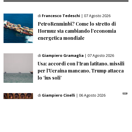
di
Francesco Tedeschi
| 07 Agosto 2026
PetroRenminbi? Come lo stretto di
Hormuz sta cambiando l’economia
energetica mondiale
di
Giampiero Gramaglia
| 07 Agosto 2026
Usa: accordi con l’Iran latitano, missili
per l’Ucraina mancano, Trump attacca
lo ‘ius soli’
di
Giampiero Cinelli
| 06 Agosto 2026
Manovra, l’Italia punta sulla clausola Ue:
fino a 14,4 miliardi per l’energia e 22
miliardi per la difesa