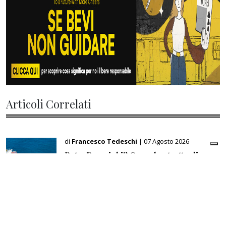
Articoli Correlati
di
Francesco Tedeschi
| 07 Agosto 2026
PetroRenminbi? Come lo stretto di
Hormuz sta cambiando l’economia
energetica mondiale
di
Giampiero Gramaglia
| 07 Agosto 2026
Usa: accordi con l’Iran latitano, missili