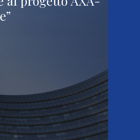
 al progetto AXA-
e”