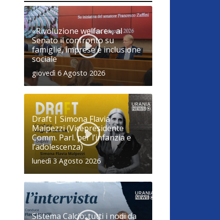
«Rivoluzione welfare», al
Senato il confronto su
famiglie, imprese e inclusione
sociale
giovedì 6 Agosto 2026
Draft | Simona Flavia
Malpezzi (Vicepresidente
Comm. Parl. per l’infanzia e
l’adolescenza)
lunedì 3 Agosto 2026
Sistema Calcio: tutti i nodi da