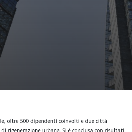
e, oltre 500 dipendenti coinvolti e due città
di rigenerazione urbana. Si è conclusa con risultati