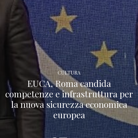
CULTURA
EUCA, Roma candida
competenze e infrastruttura per
la nuova sicurezza economica
europea