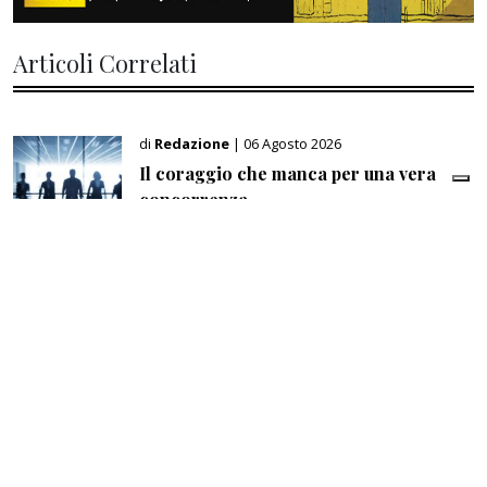
Articoli Correlati
di
Redazione
| 06 Agosto 2026
Il coraggio che manca per una vera
concorrenza
di
Redazione
| 06 Agosto 2026
Mercato robotica, in Italia superato il
miliardo di euro di ricavi
di
Beatrice Telesio di Toritto
| 05 Agosto 2026
Welfare, la via italiana punta su
comunità, lavoro e Terzo settore