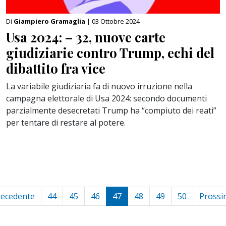
Di
Giampiero Gramaglia
| 03 Ottobre 2024
Usa 2024: – 32, nuove carte
giudiziarie contro Trump, echi del
dibattito fra vice
La variabile giudiziaria fa di nuovo irruzione nella
campagna elettorale di Usa 2024: secondo documenti
parzialmente desecretati Trump ha “compiuto dei reati”
per tentare di restare al potere.
recedente
44
45
46
47
48
49
50
Prossi