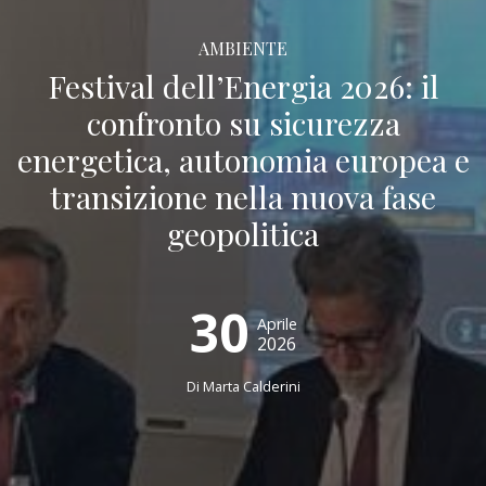
AMBIENTE
Festival dell’Energia 2026: il
confronto su sicurezza
energetica, autonomia europea e
transizione nella nuova fase
geopolitica
30
Aprile
2026
Di Marta Calderini