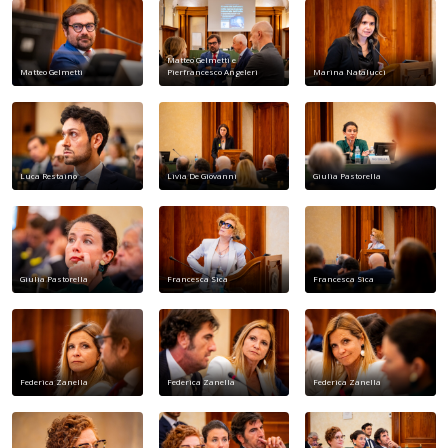
Matteo Gelmetti e
Matteo Gelmetti
Pierfrancesco Angeleri
Marina Natalucci
Luca Restaino
Livia De Giovanni
Giulia Pastorella
Giulia Pastorella
Francesca Sica
Francesca Sica
Federica Zanella
Federica Zanella
Federica Zanella