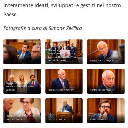
interamente ideati, sviluppati e gestiti nel nostro
Paese.
Fotografie a cura di Simone Zivillica
Pierfrancesco Angeleri,
Roberto Bellini, Federica
Zanella, Nazzareno Vita e
Matteo Gelmetti
Pierfrancesco Angeleri
Pierfrancesco Angeleri,
Federica Zanella e Matteo
Gelmetti
Pierfrancesco Angeleri
Pierfrancesco Angeleri
Pierfrancesco Angeleri e
Emma Pavanelli
Nazzareno Vita
Matteo Gelmetti