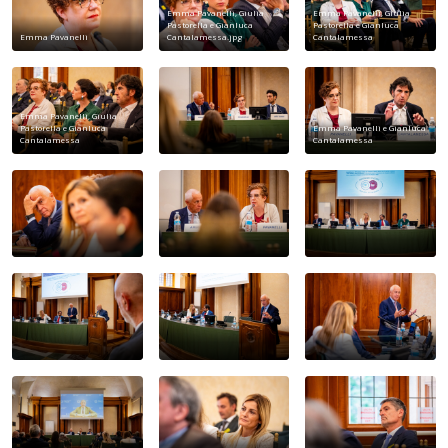
Emma Pavanelli, Giulia
Emma Pavanelli, Giulia
Pastorella e Gianluca
Pastorella e Gianluca
Emma Pavanelli
Cantalamessa.jpg
Cantalamessa
Emma Pavanelli, Giulia
Pastorella e Gianluca
Emma Pavanelli e Gianluca
Cantalamessa
Cantalamessa