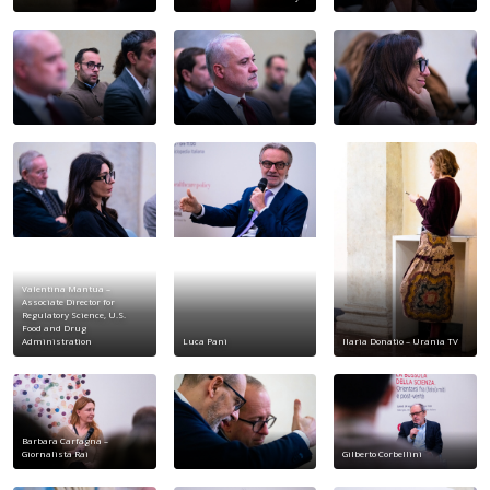
Valentina Mantua –
Associate Director for
Regulatory Science, U.S.
Food and Drug
Administration
Luca Pani
Ilaria Donatio – Urania TV
Barbara Carfagna –
Giornalista Rai
Gilberto Corbellini