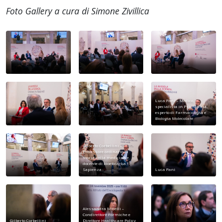
Foto Gallery a cura di Simone Zivillica
Luca Pani – Medico,
specialista in Psichiatria,
esperto di Farmacologia e
Biologia Molecolare
Gilberto Corbellini –
Professore ordinario di
storia della medicina e
docente di bioetica, La
Sapienza
Luca Pani
Alessandra Micelli –
Condirettore Formiche e
Gilberto Corbellini
Direttore Healthcare Policy