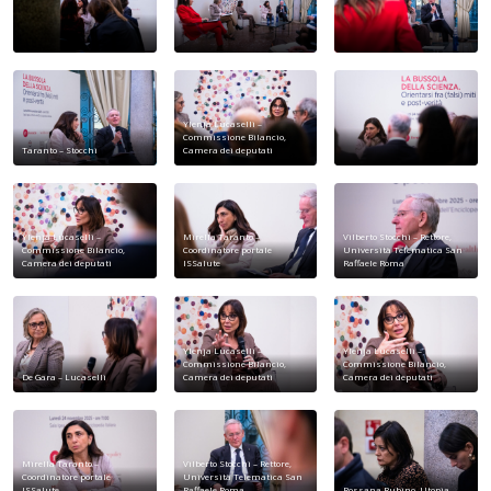
Ylenja Lucaselli –
Commissione Bilancio,
Taranto – Stocchi
Camera dei deputati
Ylenja Lucaselli –
Mirella Taranto –
Vilberto Stocchi – Rettore,
Commissione Bilancio,
Coordinatore portale
Università Telematica San
Camera dei deputati
ISSalute
Raffaele Roma
Ylenja Lucaselli –
Ylenja Lucaselli –
Commissione Bilancio,
Commissione Bilancio,
De Gara – Lucaselli
Camera dei deputati
Camera dei deputati
Mirella Taranto –
Vilberto Stocchi – Rettore,
Coordinatore portale
Università Telematica San
ISSalute
Raffaele Roma
Rossana Rubino, Utopia