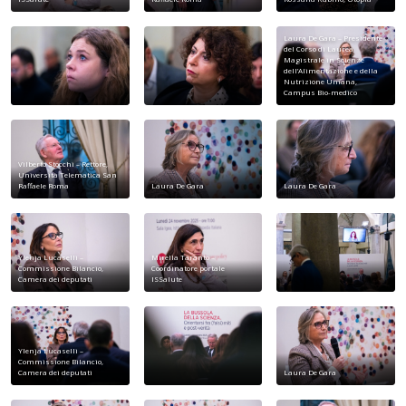
Laura De Gara – Presidente
del Corso di Laurea
Magistrale in Scienze
dell’Alimentazione e della
Nutrizione Umana,
Campus Bio-medico
Vilberto Stocchi – Rettore,
Università Telematica San
Raffaele Roma
Laura De Gara
Laura De Gara
Ylenja Lucaselli –
Mirella Taranto –
Commissione Bilancio,
Coordinatore portale
Camera dei deputati
ISSalute
Ylenja Lucaselli –
Commissione Bilancio,
Camera dei deputati
Laura De Gara