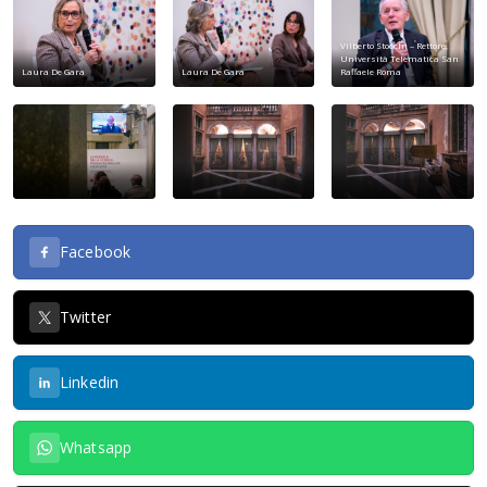
Vilberto Stocchi – Rettore,
Università Telematica San
Laura De Gara
Laura De Gara
Raffaele Roma
Facebook
Twitter
Linkedin
Whatsapp