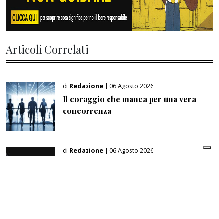
Articoli Correlati
di
Redazione
| 06 Agosto 2026
Il coraggio che manca per una vera
concorrenza
di
Redazione
| 06 Agosto 2026
Mercato robotica, in Italia superato il
miliardo di euro di ricavi
di
Beatrice Telesio di Toritto
| 05 Agosto 2026