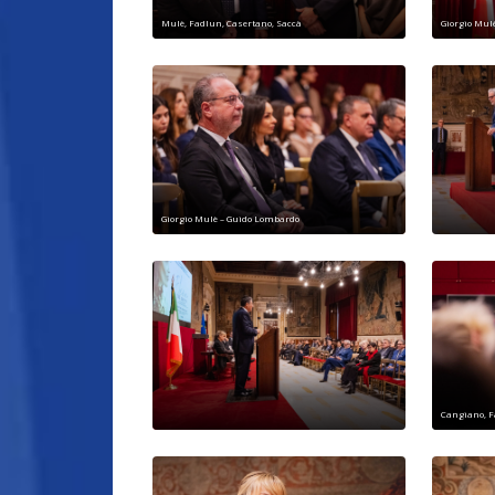
Mulè, Fadlun, Casertano, Saccà
Giorgio Mul
Giorgio Mulè – Guido Lombardo
Cangiano, 