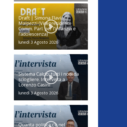
Draft | Simona Flavia
Malpezzi (Vicepresidente
Comm. Parl. per l’infanzia e
l’adolescenza)
lunedì 3 Agosto 2026
Sistema Calcio: tutti i nodi da
sciogliere. Intervista a
Lorenzo Casini
lunedì 3 Agosto 2026
Quanta politica c’è nel