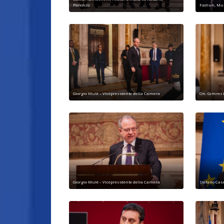
Parenzo
Fadlun, Mul
Giorgio Mulè – Vicepresidente della Camera
On. Gimmi 
Giorgio Mulè – Vicepresidente della Camera
Stefano Cas