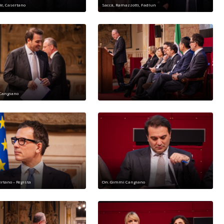
è, Casertano
Saccà, Ramazzotti, Fadlun
Cangiano
ertano – Regista
On. Gimmi Cangiano