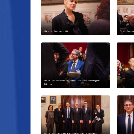
Micaela Ramazzotti
David Paren
Massimo Veneziano, Amministratore delegato
Titanus
Saccà, Ramazzotti, Fadlun, Mulè, Casertano,