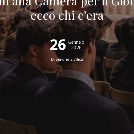
ni alla Camera per il Gi
ecco chi c’era
26
Gennaio
2026
Di
Simone Zivillica