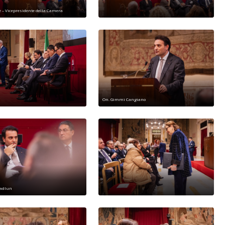
è – Vicepresidente della Camera
On. Gimmi Cangiano
Fadlun