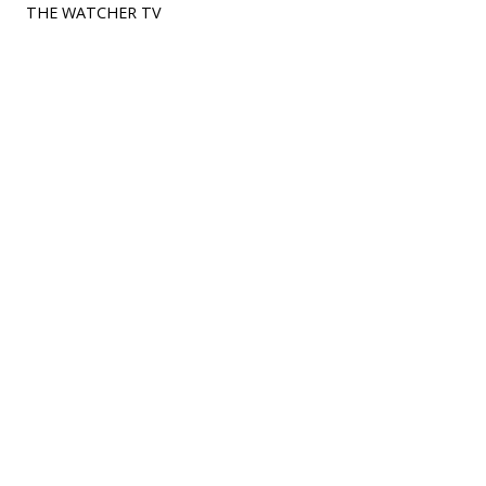
THE WATCHER TV
Categorie
ECONOMIA
POLITICA
CULTURA
INNOVAZIONE
ESTERI
SALUTE
AMBIENTE
FILL THE GAP
IN PARLAMENTO