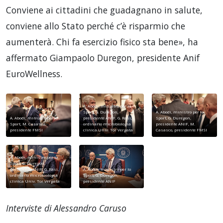
Conviene ai cittadini che guadagnano in salute,
conviene allo Stato perché c’è risparmio che
aumenterà. Chi fa esercizio fisico sta bene», ha
affermato Giampaolo Duregon, presidente Anif
EuroWellness.
A. Abodi, ministro per lo
Sport, G. Duregon,
A. Abodi, ministro per lo
A. Abodi, ministro per lo
presidente ANIF, G. Rasi,
Sport, G. Duregon,
Sport, M. Casasco,
ordinario microbiologia
presidente ANIF, M.
presidente FMSI
clinica Univ. Tor Vergata
Casasco, presidente FMSI
A. Abodi, ministro per lo
Sport, G. Duregon,
presidente ANIF, G. Rasi,
A. Abodi, ministro per lo
ordinario microbiologia
Sport, G. Duregon,
clinica Univ. Tor Vergata
presidente ANIF
Interviste di Alessandro Caruso