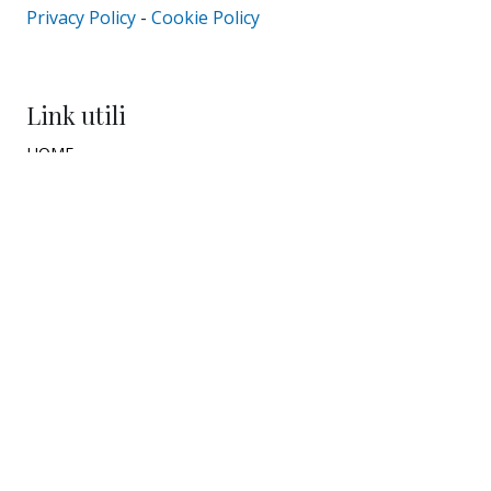
Privacy Policy
-
Cookie Policy
Link utili
HOME
CHI SIAMO
THE WATCHER TV
Categorie
ECONOMIA
POLITICA
CULTURA
INNOVAZIONE