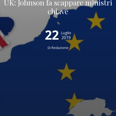
UK: Johnson fa scappare ministri
chiave
22
Luglio
2019
Di
Redazione