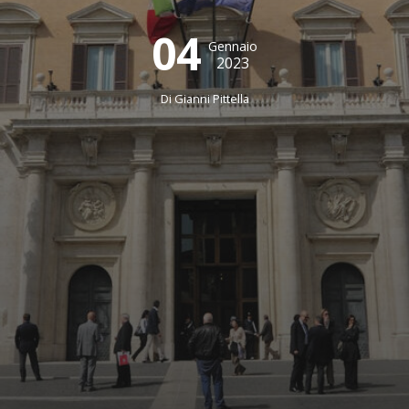
04
Gennaio
2023
Di
Gianni Pittella