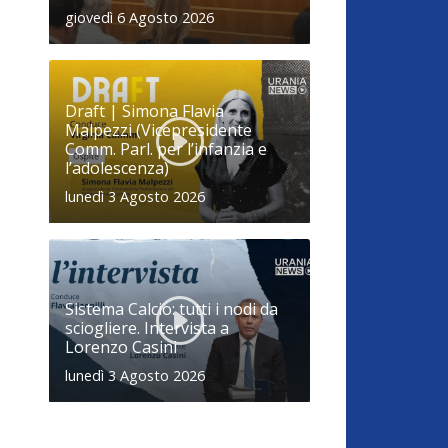
giovedì 6 Agosto 2026
Draft | Simona Flavia
Malpezzi (Vicepresidente
Comm. Parl. per l’infanzia e
l’adolescenza)
lunedì 3 Agosto 2026
Sistema Calcio: tutti i nodi da
sciogliere. Intervista a
Lorenzo Casini
lunedì 3 Agosto 2026