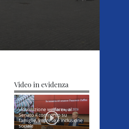
Video in evidenza
«Rivoluzione welfare», al
Senato il confronto su
famiglie, imprese e inclusione
sociale