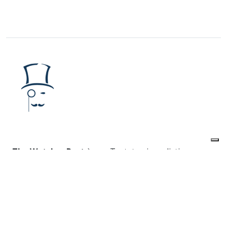
The Watcher Post
è una Testata giornalistica
registrata presso il Tribunale di Roma al
numero
223/2016
Iscrizione al ROC
40131
Editore:
URANIA MEDIA S.r.l.
Direttore responsabile:
Alessandro Caruso