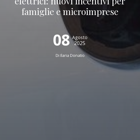
elettrici: nuovi incentivi per
famiglie e microimprese
08
Agosto
2025
Di
Ilaria Donatio