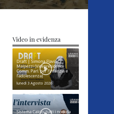
Video in evidenza
Draft | Simona Flavia
Malpezzi (Vicepresidente
Comm. Parl. per l’infanzia e
l’adolescenza)
lunedì 3 Agosto 2026
Sistema Calcio: tutti i nodi da