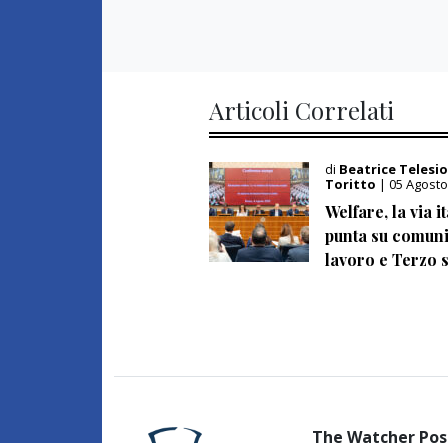
Articoli Correlati
di
Beatrice Telesio
Toritto
| 05 Agosto
Welfare, la via i
punta su comuni
lavoro e Terzo 
The Watcher Pos