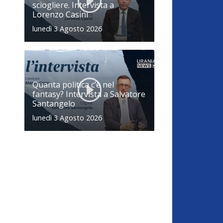
sciogliere. Intervista a
Lorenzo Casini
lunedì 3 Agosto 2026
Quanta politica c’è nel
fantasy? Intervista a Salvatore
Santangelo
lunedì 3 Agosto 2026