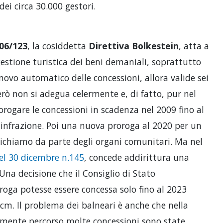
 dei circa 30.000 gestori.
06/123
, la cosiddetta
Direttiva Bolkestein
, atta a
estione turistica dei beni demaniali, soprattutto
novo automatico delle concessioni, allora valide sei
 però non si adegua celermente e, di fatto, pur nel
rorogare le concessioni in scadenza nel 2009 fino al
infrazione. Poi una nuova proroga al 2020 per un
richiamo da parte degli organi comunitari. Ma nel
el 30 dicembre n.145
, concede addirittura una
Una decisione che il Consiglio di Stato
roga potesse essere concessa solo fino al 2023
gcm. Il problema dei balneari è anche che nella
mente percorso molte concessioni sono state