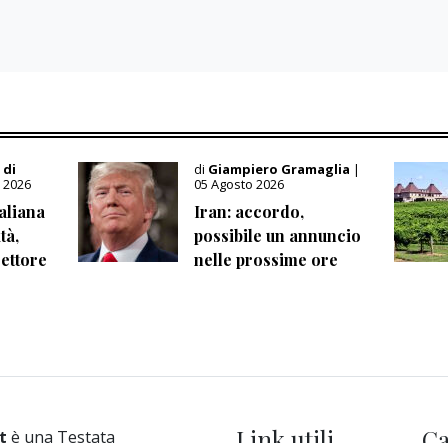
 di
di
Giampiero Gramaglia
|
 2026
05 Agosto 2026
taliana
Iran: accordo,
tà,
possibile un annuncio
settore
nelle prossime ore
Link utili
Ca
t
è una Testata