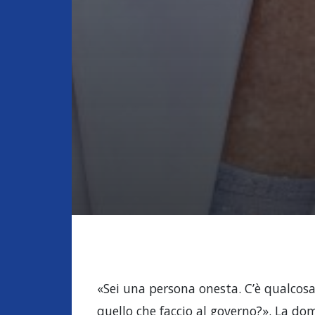
«Sei una persona onesta. C’è qualcosa 
quello che faccio al governo?». La do