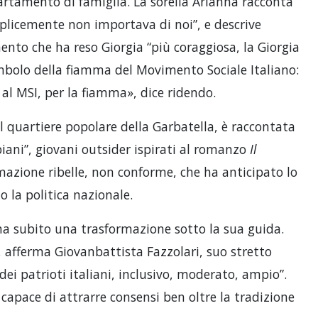
ppartamento di famiglia. La sorella Arianna racconta
plicemente non importava di noi”, e descrive
nto che ha reso Giorgia “più coraggiosa, la Giorgia
imbolo della fiamma del Movimento Sociale Italiano:
 al MSI, per la fiamma», dice ridendo.
el quartiere popolare della Garbatella, è raccontata
biani”, giovani outsider ispirati al romanzo
Il
mazione ribelle, non conforme, che ha anticipato lo
o la politica nazionale.
a, ha subito una trasformazione sotto la sua guida.
”, afferma Giovanbattista Fazzolari, suo stretto
dei patrioti italiani, inclusivo, moderato, ampio”.
 capace di attrarre consensi ben oltre la tradizione