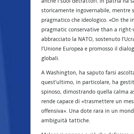
anche i suoi detrattori. In patria ha
storicamente ingovernabile, mentre s
pragmatico che ideologico. «On the in
pragmatic conservative than a right-w
abbracciato la NATO, sostenuto l’Ucra
l’Unione Europea e promosso il dialo
globali.
A Washington, ha saputo farsi ascol
quest’ultimo, in particolare, ha ges
spinoso, dimostrando quella calma ass
rende capace di «trasmettere un mess
offensiva». Una dote rara in un mondo
ambiguità tattiche.