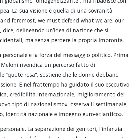
 un globalismo “omogeneizzante”, ma ribadisce con
opea. La sua visione è quella di una sovranità
st and foremost, we must defend what we are: our
», dice, delineando un’idea di nazione che si
ccidentali, ma senza perdere la propria impronta.
a personale e la forza del messaggio politico. Prima
Meloni rivendica un percorso fatto di
le “quote rosa”, sostiene che le donne debbano
ssione. E nel frattempo ha guidato il suo esecutivo
itica, credibilità internazionale, miglioramento del
uovo tipo di nazionalismo», osserva il settimanale,
, identità nazionale e impegno euro-atlantico».
personale. La separazione dei genitori, l’infanzia