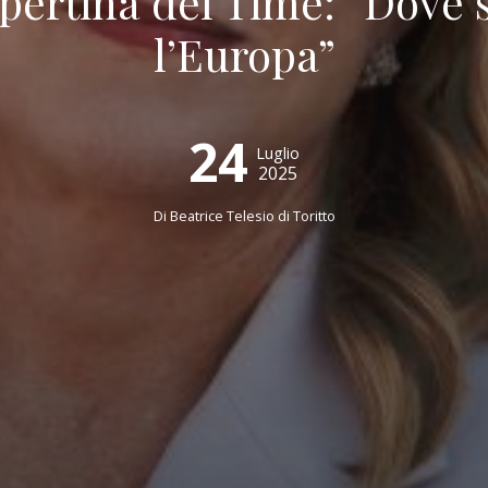
opertina del Time: “Dove
l’Europa”
24
Luglio
2025
Di
Beatrice Telesio di Toritto