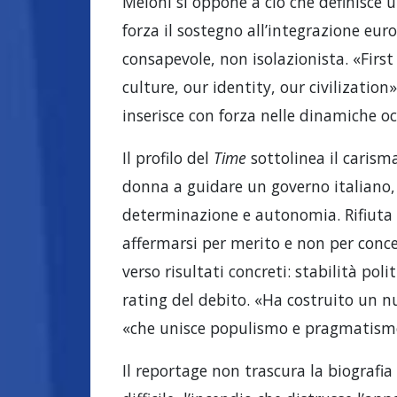
Meloni si oppone a ciò che definisce
forza il sostegno all’integrazione eur
consapevole, non isolazionista. «Fir
culture, our identity, our civilization
inserisce con forza nelle dinamiche o
Il profilo del
Time
sottolinea il carism
donna a guidare un governo italiano, 
determinazione e autonomia. Rifiuta 
affermarsi per merito e non per conce
verso risultati concreti: stabilità pol
rating del debito. «Ha costruito un n
«che unisce populismo e pragmatismo
Il reportage non trascura la biografia 