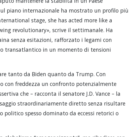
 saputo mantenere la stabilità in un Paese
ul piano internazionale ha mostrato un profilo più
ternational stage, she has acted more like a
ing revolutionary», scrive il settimanale. Ha
ina senza esitazioni, rafforzato i legami con
go transatlantico in un momento di tensioni
tare tanto da Biden quanto da Trump. Con
tito con freddezza un confronto potenzialmente
ertiva che – racconta il senatore J.D. Vance – la
aggio straordinariamente diretto senza risultare
 politico spesso dominato da eccessi retorici o