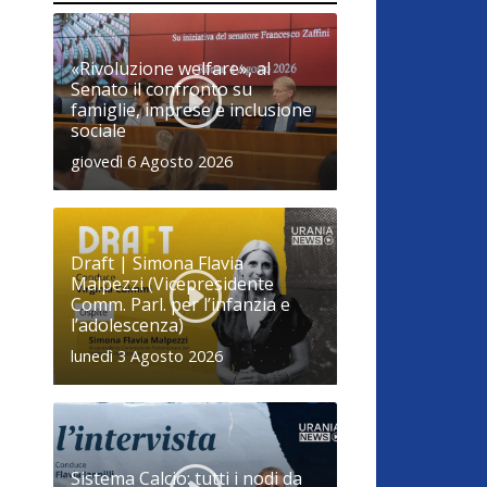
«Rivoluzione welfare», al
Senato il confronto su
famiglie, imprese e inclusione
sociale
giovedì 6 Agosto 2026
Draft | Simona Flavia
Malpezzi (Vicepresidente
Comm. Parl. per l’infanzia e
l’adolescenza)
lunedì 3 Agosto 2026
Sistema Calcio: tutti i nodi da