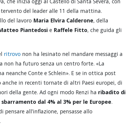
va, che inizia oggi al Castello di Santa Severa, con
ntervento del leader alle 11 della mattina.
llo del lavoro
Maria Elvira Calderone
, della
Matteo Piantedosi
e
Raffele Fitto
, che guida gli
el
ritrovo
non ha lesinato nel mandare messaggi a
a non ha futuro senza un centro forte. «La
a neanche Conte e Schlein». E se in ottica post
 anche in recenti tornate di altri Paesi europei, di
mori della gente. Ad ogni modo Renzi ha
ribadito di
i sbarramento dal 4% al 3% per le Europee
.
i pensare all’inflazione, pensasse allo
.