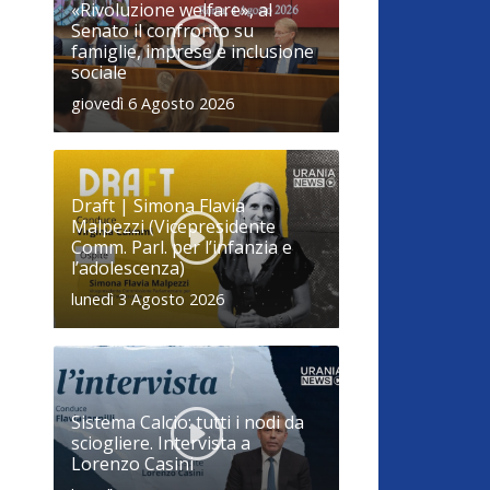
«Rivoluzione welfare», al
Senato il confronto su
famiglie, imprese e inclusione
sociale
giovedì 6 Agosto 2026
Draft | Simona Flavia
Malpezzi (Vicepresidente
Comm. Parl. per l’infanzia e
l’adolescenza)
lunedì 3 Agosto 2026
Sistema Calcio: tutti i nodi da
sciogliere. Intervista a
Lorenzo Casini