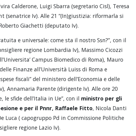
vira Calderone, Luigi Sbarra (segretario Cisl), Teresa
t (senatrice Iv). Alle 21 “(In)giustizia: riformarla si
 Roberto Giachetti (deputato Iv).
atuita e universale: come sta il nostro Ssn?”, con il
consigliere regione Lombardia Iv), Massimo Cicozzi
 all’Universita’ Campus Biomedico di Roma), Mauro
delle Finanze all’Università Luiss di Roma e
pese fiscali” del ministero dell’Economia e delle
Iv), Annamaria Parente (dirigente Iv). Alle ore 20
 le sfide dell’Italia in Ue”, con il
ministro per gli
oesione e per il Pnnr, Raffaele Fitto
, Nicola Danti
De Luca ( capogruppo Pd in Commissione Politiche
gliere regione Lazio Iv).