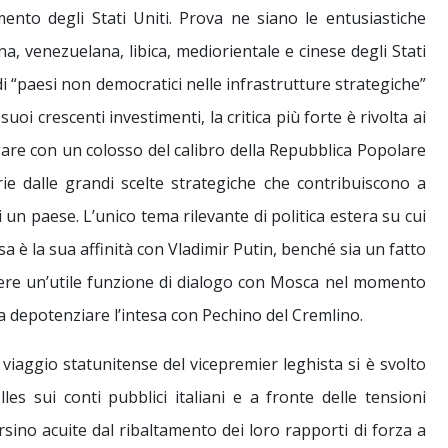
ento degli Stati Uniti. Prova ne siano le entusiastiche
iana, venezuelana, libica, mediorientale e cinese degli Stati
di “paesi non democratici nelle infrastrutture strategiche”
i suoi crescenti investimenti, la critica più forte è rivolta ai
logare con un colosso del calibro della Repubblica Popolare
ie dalle grandi scelte strategiche che contribuiscono a
 un paese. L’unico tema rilevante di politica estera su cui
a è la sua affinità con Vladimir Putin, benché sia un fatto
lgere un’utile funzione di dialogo con Mosca nel momento
e a depotenziare l’intesa con Pechino del Cremlino.
 viaggio statunitense del vicepremier leghista si è svolto
s sui conti pubblici italiani e a fronte delle tensioni
rsino acuite dal ribaltamento dei loro rapporti di forza a