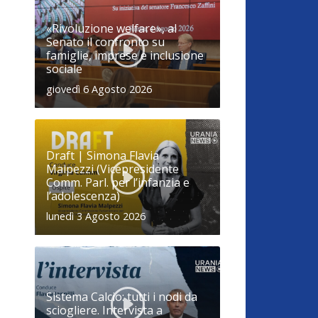
«Rivoluzione welfare», al
Senato il confronto su
famiglie, imprese e inclusione
sociale
giovedì 6 Agosto 2026
Draft | Simona Flavia
Malpezzi (Vicepresidente
Comm. Parl. per l’infanzia e
l’adolescenza)
lunedì 3 Agosto 2026
Sistema Calcio: tutti i nodi da
sciogliere. Intervista a