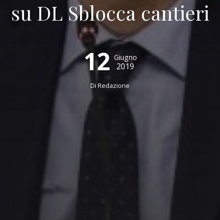
su DL Sblocca cantieri
12
Giugno
2019
Di
Redazione