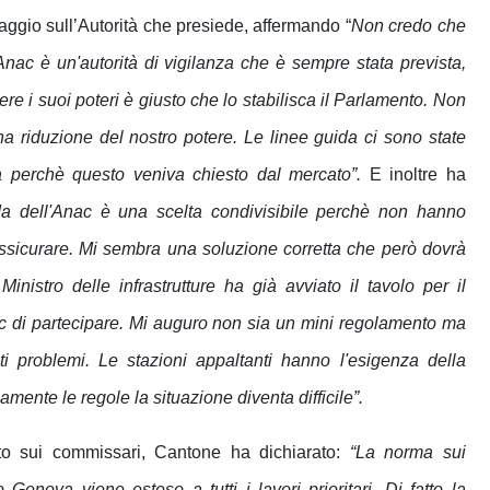
saggio sull’Autorità che presiede, affermando “
Non credo che
'Anac è un'autorità di vigilanza che è sempre stata prevista,
 i suoi poteri è giusto che lo stabilisca il Parlamento. Non
na riduzione del nostro potere. Le linee guida ci sono state
ta perchè questo veniva chiesto dal mercato”.
E inoltre ha
da dell'Anac è una scelta condivisibile perchè non hanno
ssicurare. Mi sembra una soluzione corretta che però dovrà
Ministro delle infrastrutture ha già avviato il tavolo per il
c di partecipare. Mi auguro non sia un mini regolamento ma
i problemi. Le stazioni appaltanti hanno l'esigenza della
ente le regole la situazione diventa difficile”.
reto sui commissari, Cantone ha dichiarato:
“La norma sui
Genova viene esteso a tutti i lavori prioritari. Di fatto la