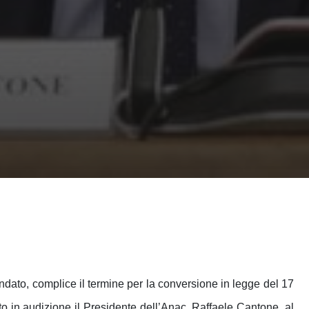
ndato, complice il termine per la conversione in legge del 17
o in audizione il Presidente dell’Anac, Raffaele Cantone, al