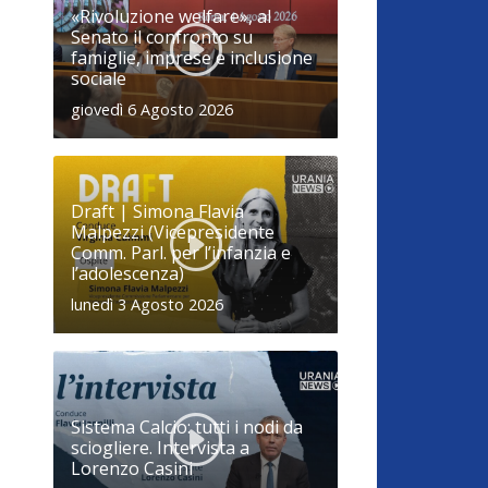
«Rivoluzione welfare», al
Senato il confronto su
famiglie, imprese e inclusione
sociale
giovedì 6 Agosto 2026
Draft | Simona Flavia
Malpezzi (Vicepresidente
Comm. Parl. per l’infanzia e
l’adolescenza)
lunedì 3 Agosto 2026
Sistema Calcio: tutti i nodi da
sciogliere. Intervista a
Lorenzo Casini