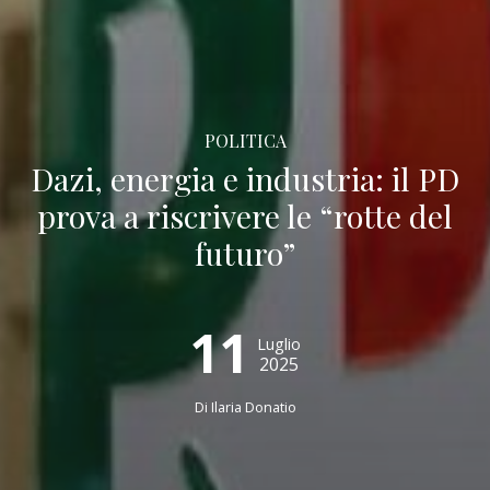
POLITICA
Dazi, energia e industria: il PD
prova a riscrivere le “rotte del
futuro”
11
Luglio
2025
Di
Ilaria Donatio