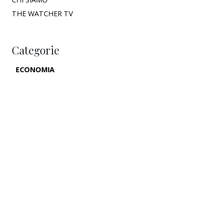
THE WATCHER TV
Categorie
ECONOMIA
POLITICA
CULTURA
INNOVAZIONE
ESTERI
SALUTE
AMBIENTE
FILL THE GAP
IN PARLAMENTO