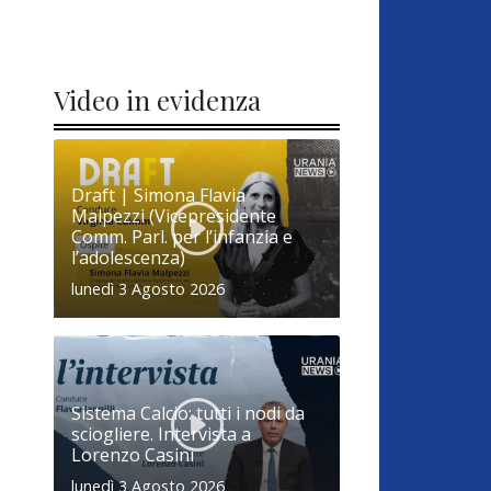
Video in evidenza
Draft | Simona Flavia
Malpezzi (Vicepresidente
Comm. Parl. per l’infanzia e
l’adolescenza)
lunedì 3 Agosto 2026
Sistema Calcio: tutti i nodi da
sciogliere. Intervista a
Lorenzo Casini
lunedì 3 Agosto 2026