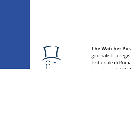
The Watcher Pos
giornalistica regis
Tribunale di Rom
Iscrizione al ROC
Editore:
URANIA ME
Direttore respons
Caruso
Redazione:
Via de
Privacy Policy
-
Co