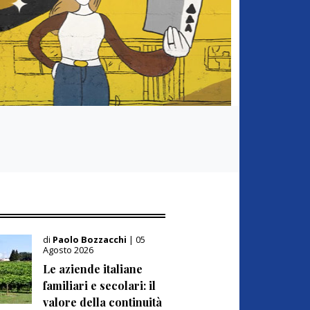
di
Paolo Bozzacchi
| 05
Agosto 2026
Le aziende italiane
familiari e secolari: il
valore della continuità