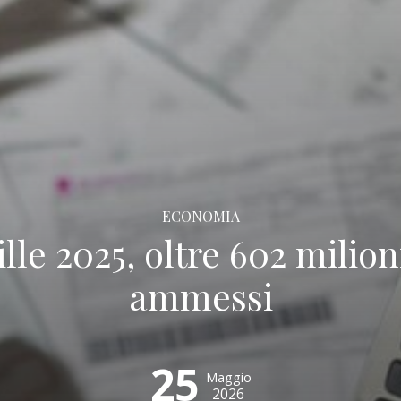
ECONOMIA
le 2025, oltre 602 milion
ammessi
25
Maggio
2026