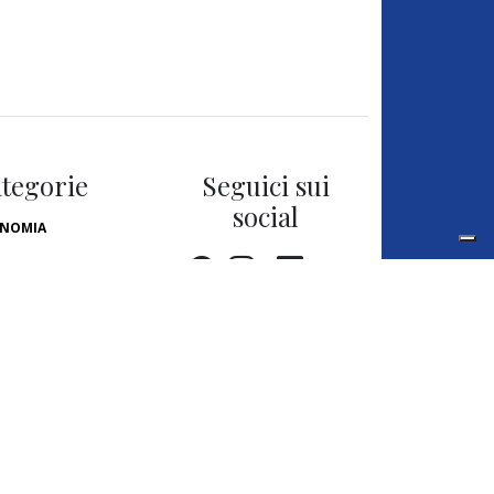
tegorie
Seguici sui
social
NOMIA
LITICA
LTURA
NOVAZIONE
TERI
LUTE
BIENTE
LL THE GAP