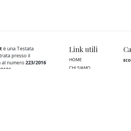
Link utili
Ca
t
è una Testata
trata presso il
HOME
ECO
a al numero
223/2016
CHI SIAMO
40131
PO
THE WATCHER TV
CU
DIA S.r.l.
abile:
Alessandro
IN
ES
i Crociferi 41 - Roma
SA
okie Policy
AM
FI