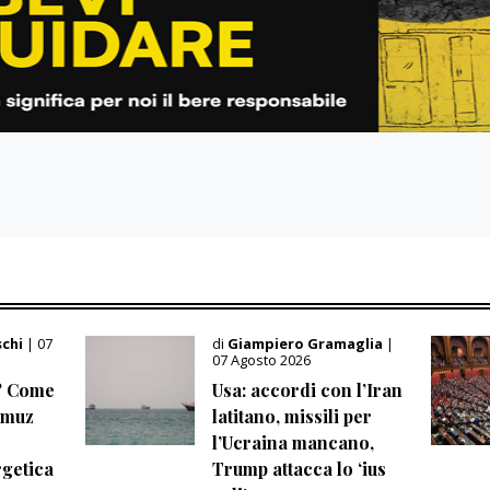
schi
| 07
di
Giampiero Gramaglia
|
07 Agosto 2026
? Come
Usa: accordi con l’Iran
ormuz
latitano, missili per
l’Ucraina mancano,
getica
Trump attacca lo ‘ius