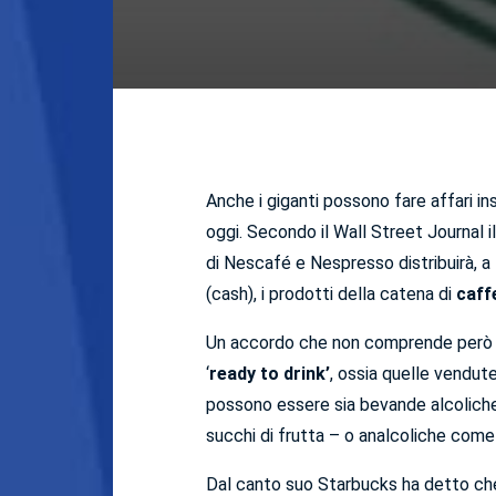
Anche i giganti possono fare affari in
oggi. Secondo il Wall Street Journal i
di Nescafé e Nespresso distribuirà, a li
(cash), i prodotti della catena di
caff
Un accordo che non comprende però le 
‘
ready to drink’
, ossia quelle vendut
possono essere sia bevande alcolic
succhi di frutta – o analcoliche com
Dal canto suo Starbucks ha detto che u