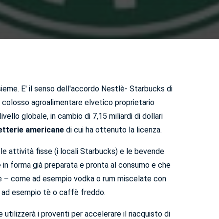
sieme. E' il senso dell'accordo Nestlè- Starbucks di
l colosso agroalimentare elvetico proprietario
vello globale, in cambio di 7,15 miliardi di dollari
etterie americane
di cui ha ottenuto la licenza.
attività fisse (i locali Starbucks) e le bevende
e in forma già preparata e pronta al consumo e che
he – come ad esempio vodka o rum miscelate con
e ad esempio tè o caffè freddo.
tilizzerà i proventi per accelerare il riacquisto di