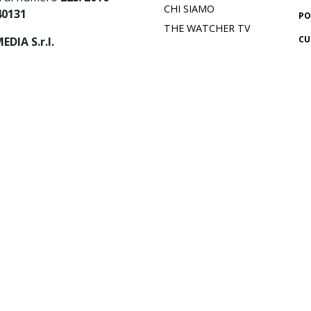
CHI SIAMO
40131
PO
THE WATCHER TV
CU
DIA S.r.l.
abile:
Alessandro
IN
ES
i Crociferi 41 - Roma
SA
okie Policy
AM
FI
IN
SM
CR