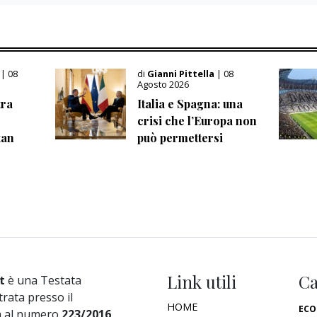
i
| 08
di
Gianni Pittella
| 08
Agosto 2026
tra
Italia e Spagna: una
crisi che l’Europa non
tan
può permettersi
Link utili
Ca
t
è una Testata
trata presso il
HOME
ECO
a al numero
223/2016