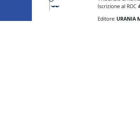
Iscrizione al ROC
Editore:
URANIA ME
Direttore respons
Caruso
Redazione:
Via de
Privacy Policy
-
Co