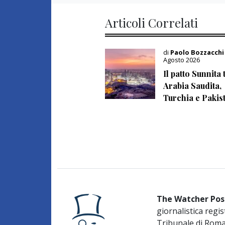
Articoli Correlati
di
Paolo Bozzacch
Agosto 2026
Il patto Sunnita 
Arabia Saudita,
Turchia e Pakis
The Watcher Pos
giornalistica regis
Tribunale di Rom