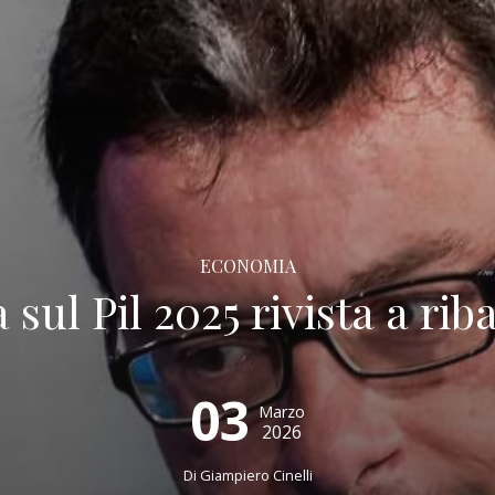
ECONOMIA
a sul Pil 2025 rivista a rib
03
Marzo
2026
Di
Giampiero Cinelli