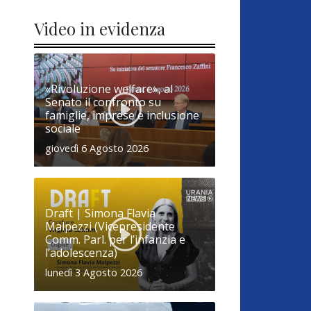
Video in evidenza
«Rivoluzione welfare», al
Senato il confronto su
famiglie, imprese e inclusione
sociale
giovedì 6 Agosto 2026
Draft | Simona Flavia
Malpezzi (Vicepresidente
Comm. Parl. per l’infanzia e
l’adolescenza)
lunedì 3 Agosto 2026