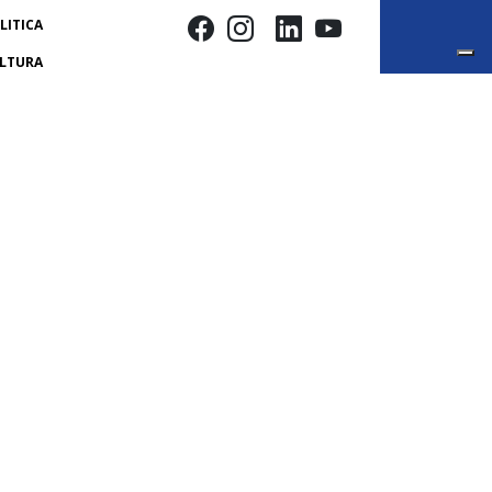
LITICA
LTURA
NOVAZIONE
TERI
LUTE
BIENTE
LL THE GAP
 PARLAMENTO
ASH
ONACHE USA