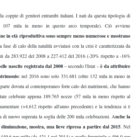
da coppie di genitori entrambi italiani. I nati da questa tipologia di
e 107 mila in meno in questo arco temporale). Ciò avviene
iane in età riproduttiva sono sempre meno numerose e mostrano
a fase di calo della natalità avviatasi con la crisi è caratterizzata da
ssati da 283.922 del 2008 a 227.412 del 2016 (-20% rispetto a -16%
lle nascite registrata dal 2008
è da attribuire
– secondo l'Istat –
matrimonio
: nel 2016 sono solo 331.681 (oltre 132 mila in meno in
 parte dovuta al contemporaneo forte calo dei matrimoni, che hanno
tate celebrate appena 189.765 nozze (57 mila in meno rispetto al
umentare (+4.612 rispetto all'anno precedente) e la tendenza si è
nche la
a di nuovo superata la soglia delle 200 mila celebrazioni. A
diminuzione, mostra, una lieve ripresa a partire dal 2015
. Nel
a 449,6 per mille (da 421,1 nel 2014) e quello femminile a 496,9 per