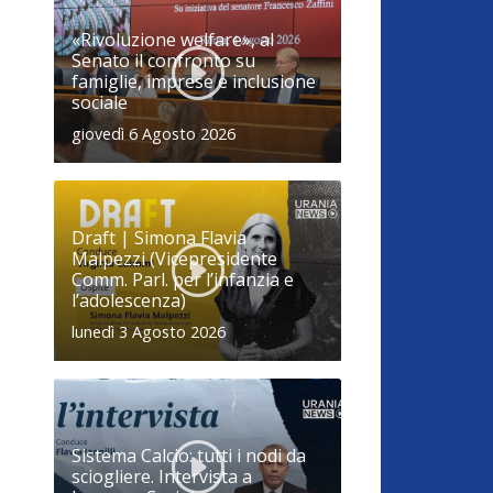
«Rivoluzione welfare», al
Senato il confronto su
famiglie, imprese e inclusione
sociale
giovedì 6 Agosto 2026
Draft | Simona Flavia
Malpezzi (Vicepresidente
Comm. Parl. per l’infanzia e
l’adolescenza)
lunedì 3 Agosto 2026
Sistema Calcio: tutti i nodi da
sciogliere. Intervista a