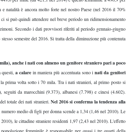
tà e natalità è ancora molto forte nel nostro Paese (nel 2016 il 70%
); ci si può quindi attendere nel breve periodo un ridimensionamento
rimoni. Secondo i dati provvisori riferiti al periodo gennaio-giugno
o stesso semestre del 2016. Si tratta della diminuzione più contenuta
mila), anche i nati con almeno un genitore straniero pari a poco
a calare
nati da genitori
a questi,
in maniera più accentuata sono i
prima volta sotto i 70 mila. Tra i nati stranieri, al primo posto si
seguiti da marocchini (9.373), albanesi (7.798) e cinesi (4.602).
Nel 2016 si conferma la tendenza alla
l totale dei nati stranieri.
Il numero medio di figli per donna scende a 1,34 (1,46 nel 2010). Le
2010), le cittadine straniere residenti 1,97 (2,43 nel 2010). L'effetto
a popolazione femminile è responsabile per quasi i tre quarti della