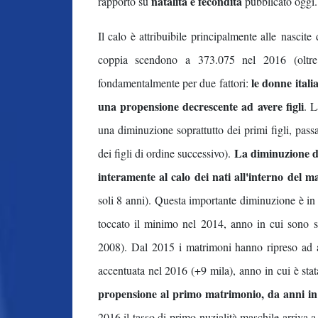
natalità e fecondità
rapporto su
pubblicato oggi.
Il calo è attribuibile principalmente alle nascite 
coppia scendono a 373.075 nel 2016 (oltr
le donne ital
fondamentalmente per due fattori:
una propensione decrescente ad avere figli
. L
una diminuzione soprattutto dei primi figli, pa
La diminuzione de
dei figli di ordine successivo).
interamente al calo dei nati all'interno del 
soli 8 anni). Questa importante diminuzione è in
toccato il minimo nel 2014, anno in cui sono s
2008). Dal 2015 i matrimoni hanno ripreso ad a
accentuata nel 2016 (+9 mila), anno in cui è stat
propensione al primo matrimonio, da anni in 
2016 il tasso di primo-nuzialità maschile arriva 