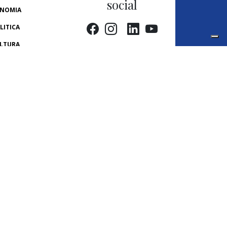
social
NOMIA
LITICA
LTURA
NOVAZIONE
TERI
LUTE
BIENTE
LL THE GAP
 PARLAMENTO
ASH
ONACHE USA