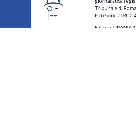
giornalistica regis
Tribunale di Rom
Iscrizione al ROC
Editore:
URANIA ME
Direttore respons
Caruso
Redazione:
Via de
Privacy Policy
-
Co