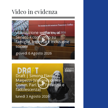
Video in evidenza
«Rivoluzione welfare», al
Senato il confronto su
famiglie, imprese e inclusione
sociale
giovedì 6 Agosto 2026
Draft | Simona Flavia
Malpezzi (Vicepresidente
Comm. Parl. per l’infanzia e
l’adolescenza)
lunedì 3 Agosto 2026