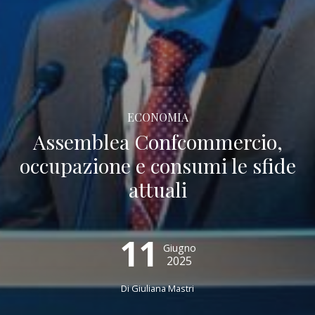
ECONOMIA
Assemblea Confcommercio,
occupazione e consumi le sfide
attuali
11
Giugno
2025
Di Giuliana Mastri