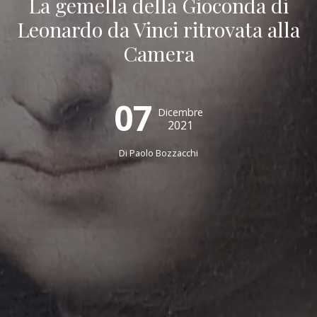
La gemella della Gioconda di
Leonardo da Vinci ritrovata alla
Camera
07
Dicembre
2021
Di
Paolo Bozzacchi