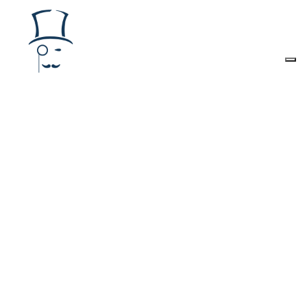
The Watcher Post
è una Testata giornalistica
registrata presso il Tribunale di Roma al
numero
223/2016
Iscrizione al ROC
40131
Editore:
URANIA MEDIA S.r.l.
Direttore responsabile:
Alessandro Caruso
Redazione:
Via dei Crociferi 41 - Roma
Privacy Policy
-
Cookie Policy