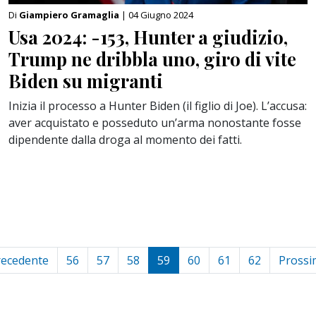
Di
Giampiero Gramaglia
| 04 Giugno 2024
Usa 2024: -153, Hunter a giudizio,
Trump ne dribbla uno, giro di vite
Biden su migranti
Inizia il processo a Hunter Biden (il figlio di Joe). L’accusa:
aver acquistato e posseduto un’arma nonostante fosse
dipendente dalla droga al momento dei fatti.
recedente
56
57
58
59
60
61
62
Prossi