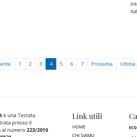
int
it
dente
1
2
3
4
5
6
7
Prossima
Ultima
Link utili
Ca
t
è una Testata
trata presso il
HOME
ECO
a al numero
223/2016
CHI SIAMO