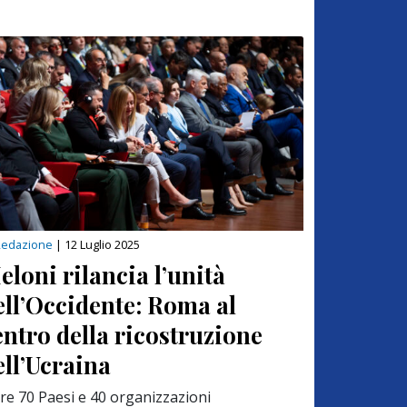
Redazione
|
12 Luglio 2025
eloni rilancia l’unità
ell’Occidente: Roma al
entro della ricostruzione
ell’Ucraina
tre 70 Paesi e 40 organizzazioni