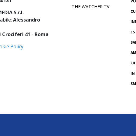
40131
PO
THE WATCHER TV
CU
DIA S.r.l.
abile:
Alessandro
IN
ES
i Crociferi 41 - Roma
SA
okie Policy
AM
FI
IN
SM
CR