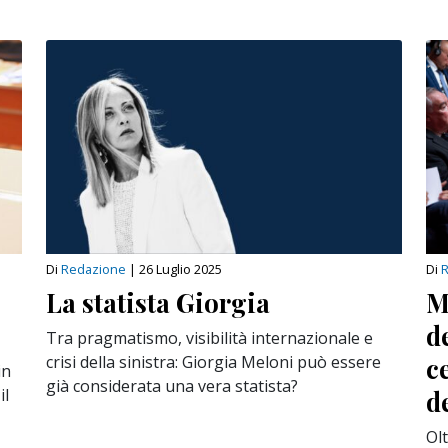
Di
Redazione
|
26 Luglio 2025
Di
La statista Giorgia
M
d
Tra pragmatismo, visibilità internazionale e
crisi della sinistra: Giorgia Meloni può essere
c
in
già considerata una vera statista?
il
d
Ol