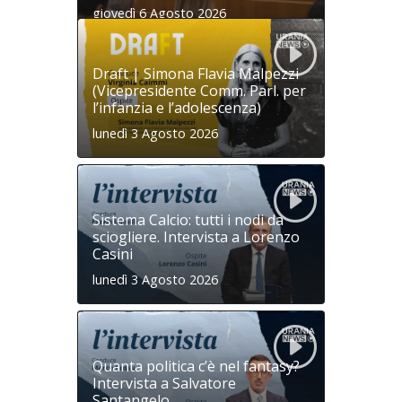
giovedì 6 Agosto 2026
Draft | Simona Flavia Malpezzi
(Vicepresidente Comm. Parl. per
l’infanzia e l’adolescenza)
lunedì 3 Agosto 2026
Sistema Calcio: tutti i nodi da
sciogliere. Intervista a Lorenzo
Casini
lunedì 3 Agosto 2026
Quanta politica c’è nel fantasy?
Intervista a Salvatore
Santangelo