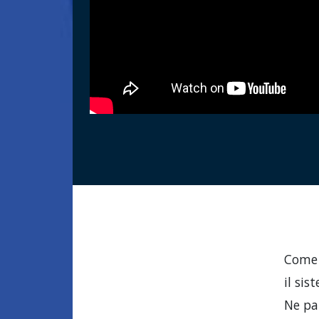
Come 
il sis
Ne pa