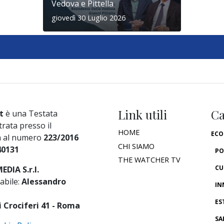
Vedova e Pittella
giovedì 30 Luglio 2026
Link utili
Ca
t
è una Testata
trata presso il
HOME
ECO
a al numero
223/2016
CHI SIAMO
40131
PO
THE WATCHER TV
CU
DIA S.r.l.
abile:
Alessandro
IN
ES
i Crociferi 41 - Roma
SA