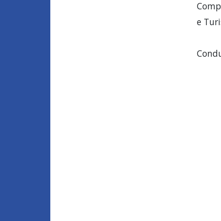
Compo
e Tur
Condu