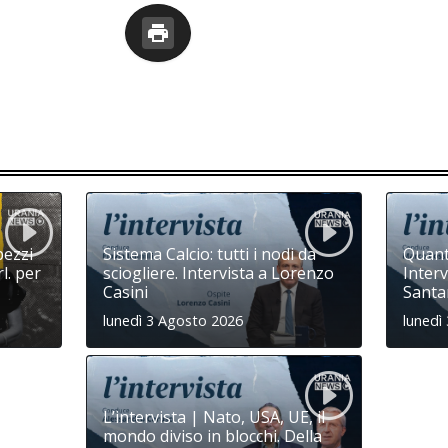
pezzi
Sistema Calcio: tutti i nodi da
Quanta
l. per
sciogliere. Intervista a Lorenzo
Interv
Casini
Santa
lunedì 3 Agosto 2026
lunedì
L’intervista | Nato, USA, UE, il
mondo diviso in blocchi. Della