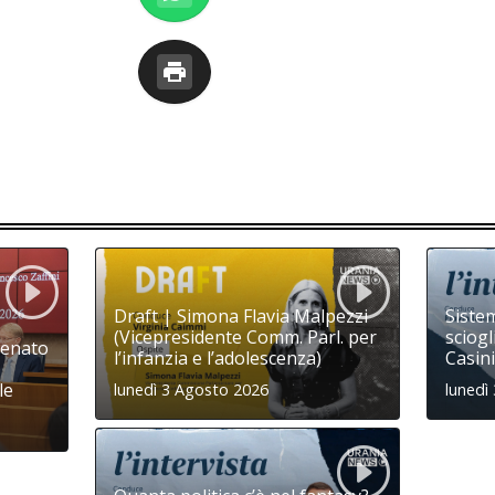
Draft | Simona Flavia Malpezzi
Sistem
(Vicepresidente Comm. Parl. per
sciogl
Senato
l’infanzia e l’adolescenza)
Casini
le
lunedì 3 Agosto 2026
lunedì