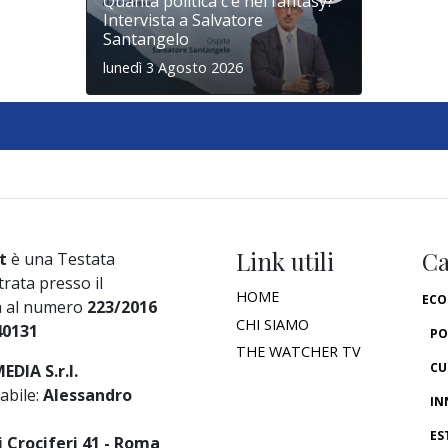
Quanta politica c’è nel fantasy?
Intervista a Salvatore
Santangelo
lunedì 3 Agosto 2026
Link utili
Ca
t
è una Testata
trata presso il
HOME
ECO
a al numero
223/2016
CHI SIAMO
40131
PO
THE WATCHER TV
CU
DIA S.r.l.
abile:
Alessandro
IN
ES
i Crociferi 41 - Roma