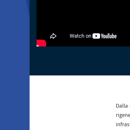
Dalla 
rigene
infras