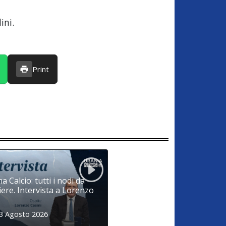
ini.
Print
a Calcio: tutti i nodi da
iere. Intervista a Lorenzo
 3 Agosto 2026