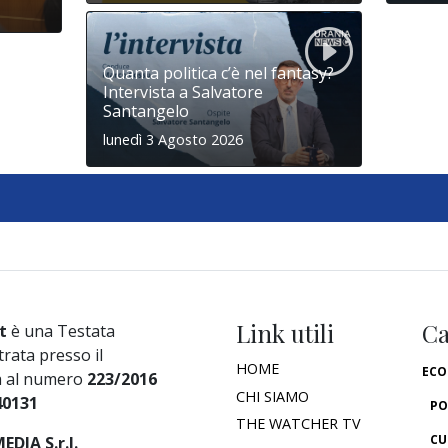
Quanta politica c’è nel fantasy?
Intervista a Salvatore
Santangelo
lunedì 3 Agosto 2026
Link utili
Ca
t
è una Testata
trata presso il
HOME
ECO
a al numero
223/2016
CHI SIAMO
40131
PO
THE WATCHER TV
CU
DIA S.r.l.