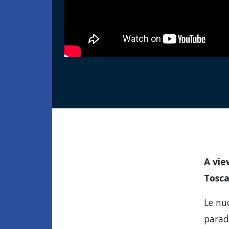
A vie
Tosca
Le nu
parad