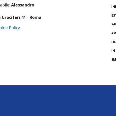
abile:
Alessandro
IN
ES
i Crociferi 41 - Roma
SA
okie Policy
AM
FI
IN
SM
CR