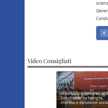
scienz
Gener
Condu
Video Consigliati
«Rivoluzione welfare», al 
il confronto su famiglie,
imprese e inclusione socia