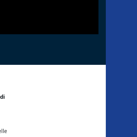
di
lle