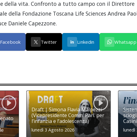
e della vita. Confronto a tutto campo con il Direttore
ale della Fondazione Toscana Life Sciences Andrea Paol
ce Daniele Capezzone.
Facebook
Twitter
Linkedin
Whatsapp
Draft | Simona Flavia Malpezzi
Sistem
(Vicepresidente Comm. Parl. per
sciogl
Senato
l’infanzia e l’adolescenza)
Casini
le
lunedì 3 Agosto 2026
lunedì