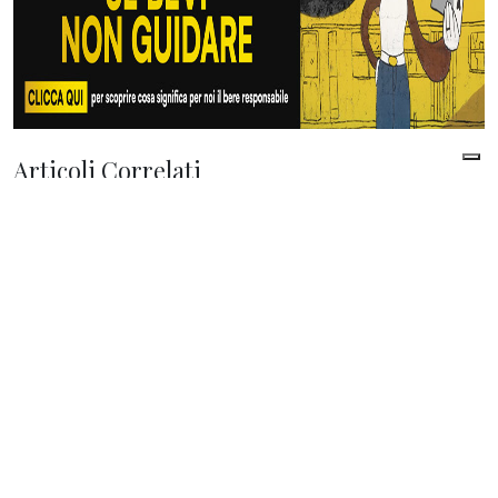
Articoli Correlati
di
Francesco Tedeschi
| 07 Agosto 2026
PetroRenminbi? Come lo stretto di
Hormuz sta cambiando l’economia
energetica mondiale
di
Giampiero Gramaglia
| 07 Agosto 2026
Usa: accordi con l’Iran latitano, missili
per l’Ucraina mancano, Trump attacca
lo ‘ius soli’