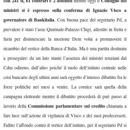
con 241 sì, 61 contrari e 2 astenuti
Consiglio dei
mentre oggi il
ministri si è espresso sulla conferma di Ignazio Visco a
governatore di Bankitalia
. Con buona pace del segretario Pd, a
prevalere è stato l’asse Quirinale-Palazzo Chigi, allestito in fretta e
furia per disinnescare la mozione Dem volta a promuovere il
ricambio del vertice della Banca d’Italia. Ma è una partita destinata
a proseguire: da un lato stante l’assenza dei ministri renziani dal
Cdm odierno, dall’altro poiché il ruolo dell’istituto centrale nelle
crisi bancarie degli ultimi anni sarà oggetto d’intenso dibattito fra le
forze politiche nei mesi a venire. La cornice sarà quella della
campagna elettorale mentre il dibattito procederà di pari passo al
Commissione parlamentare sul credito
lavorio della
chiamata a
fare luce sull’azione di vigilanza di Visco e dei suoi predecessori.
Fallito l’affondo contro il vertice dell’istituto, per il segretario Pd si