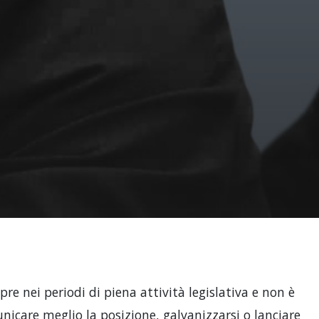
pre nei periodi di piena attività legislativa e non è
icare meglio la posizione, galvanizzarsi o lanciare