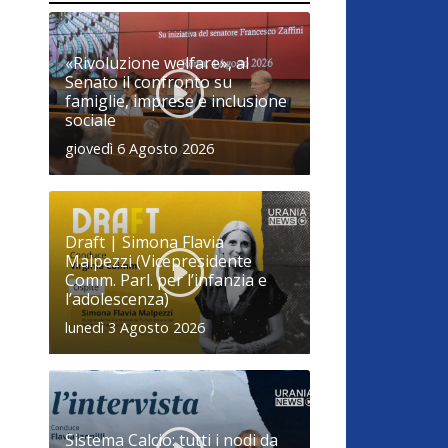
«Rivoluzione welfare», al
Senato il confronto su
famiglie, imprese e inclusione
sociale
giovedì 6 Agosto 2026
Draft | Simona Flavia
Malpezzi (Vicepresidente
Comm. Parl. per l’infanzia e
l’adolescenza)
lunedì 3 Agosto 2026
Sistema Calcio: tutti i nodi da