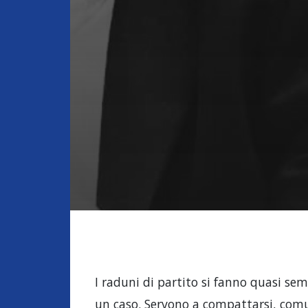
I raduni di partito si fanno quasi sem
un caso. Servono a compattarsi, comun