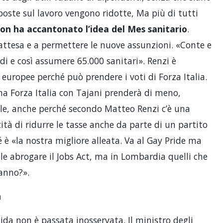
mposte sul lavoro vengono ridotte, Ma più di tutti
on ha accantonato l’idea del Mes sanitario
.
d’attesa e a permettere le nuove assunzioni. «Conte e
di e così assumere 65.000 sanitari». Renzi è
e europee perché può prendere i voti di Forza Italia.
na Forza Italia con Tajani prenderà di meno,
ile, anche perché secondo Matteo Renzi c’è una
ità di ridurre le tasse anche da parte di un partito
é è «la nostra migliore alleata. Va al Gay Pride ma
ole abrogare il Jobs Act, ma in Lombardia quelli che
ranno?».
n
da non è passata inosservata. Il ministro degli