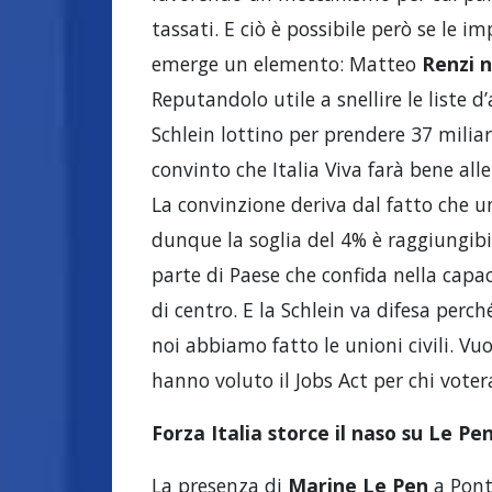
tassati. E ciò è possibile però se le i
emerge un elemento: Matteo
Renzi n
Reputandolo utile a snellire le liste 
Schlein lottino per prendere 37 miliar
convinto che Italia Viva farà bene all
La convinzione deriva dal fatto che u
dunque la soglia del 4% è raggiungib
parte di Paese che confida nella capac
di centro. E la Schlein va difesa perch
noi abbiamo fatto le unioni civili. Vu
hanno voluto il Jobs Act per chi vote
Forza Italia storce il naso su Le Pe
La presenza di
Marine Le Pen
a Ponti