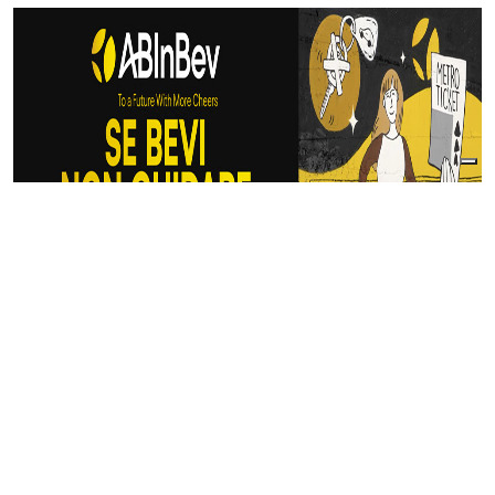
Articoli Correlati
di
Francesco Tedeschi
| 07 Agosto 2026
PetroRenminbi? Come lo stretto di
Hormuz sta cambiando l’economia
energetica mondiale