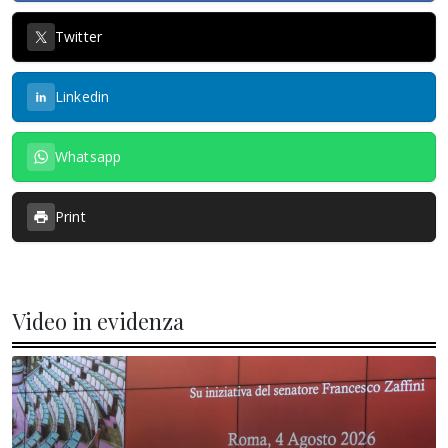
Twitter
Linkedin
Whatsapp
Print
Video in evidenza